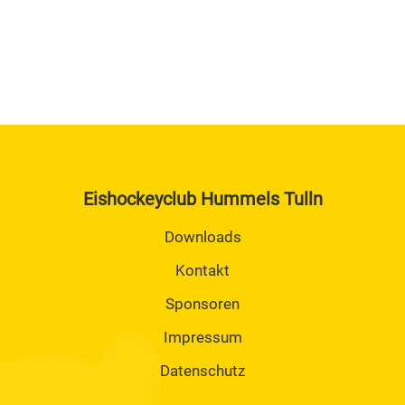
Trainingszeiten
KM II / Senioren / Hobby / Monducks
Kader
Betreuer
Trainingszeiten
U6 Rookie Jahrgang 2021 und Jünger Mädchen
2020
Kader
Eishockeyclub Hummels Tulln
Betreuer
Downloads
Trainingszeiten
Kontakt
Sponsoren
Impressum
Datenschutz