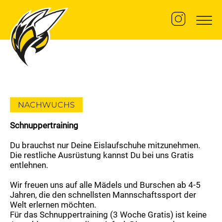
U8 Jahrgang 2019/20 Mädchen 2018
Kader
NACHWUCHS
Betreuer
Trainingszeiten
Schnuppertraining
U10 Jahrgang 2017/18 Mädchen 2016
Du brauchst nur Deine Eislaufschuhe mitzunehmen.
Kader
Die restliche Ausrüstung kannst Du bei uns Gratis
entlehnen.
Betreuer
Trainingszeiten
Wir freuen uns auf alle Mädels und Burschen ab 4-5
Jahren, die den schnellsten Mannschaftssport der
U12 Jahrgang 2015/16 Mädchen 2014
Welt erlernen möchten.
Für das Schnuppertraining (3 Woche Gratis) ist keine
Kader