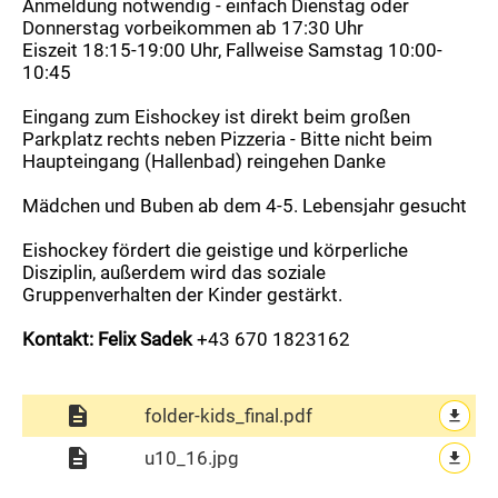
Anmeldung notwendig - einfach Dienstag oder
Betreuer
Donnerstag vorbeikommen ab 17:30 Uhr
Eiszeit 18:15-19:00 Uhr, Fallweise Samstag 10:00-
Trainingszeiten
10:45
U14 Jahrgang 2013/14 Mädchen 2012
Eingang zum Eishockey ist direkt beim großen
Kader
Parkplatz rechts neben Pizzeria - Bitte nicht beim
Haupteingang (Hallenbad) reingehen Danke
Betreuer
Trainingszeiten
Mädchen und Buben ab dem 4-5. Lebensjahr gesucht
U17 Jahrgang 2010/11/12 Mädchen 2009 ,
Eishockey fördert die geistige und körperliche
3.Platz NÖ. Landesmeisterschaft 2026
Disziplin, außerdem wird das soziale
Kader
Gruppenverhalten der Kinder gestärkt.
Betreuer
Kontakt: Felix Sadek
+43 670 1823162
Trainingszeiten
Regionalliga Ost
description
folder-kids_final.pdf
file_download
Kader
description
u10_16.jpg
file_download
Betreuer