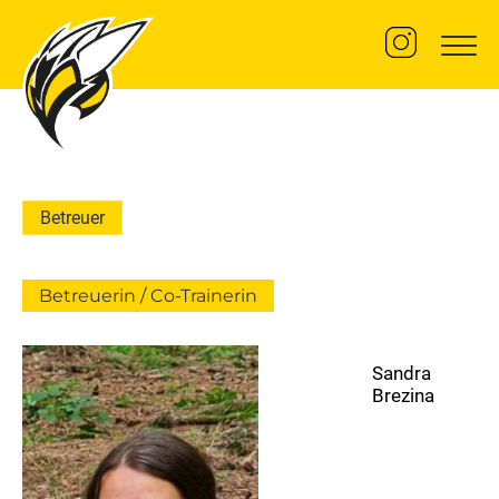
U8 Jahrgang 2019/20 Mädchen 2018
Kader
Betreuer
Betreuer
Trainingszeiten
Betreuerin / Co-Trainerin
U10 Jahrgang 2017/18 Mädchen 2016
Kader
Sandra
Betreuer
Brezina
Trainingszeiten
U12 Jahrgang 2015/16 Mädchen 2014
Kader