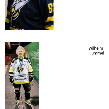
Trainingszeiten
KM II / Senioren / Hobby / Monducks
Kader
Betreuer
Trainingszeiten
U6 Rookie Jahrgang 2021 und Jünger Mädchen
2020
Wilhelm
Kader
Hummel
Betreuer
Trainingszeiten