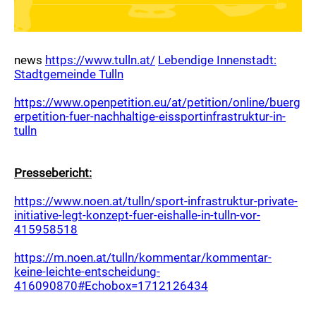
Betreuer
Trainingszeiten
U14 Jahrgang 2013/14 Mädchen 2012
news
https://www.tulln.at/
Lebendige Innenstadt:
Stadtgemeinde Tulln
Kader
https://www.openpetition.eu/at/petition/online/buerg
Betreuer
erpetition-fuer-nachhaltige-eissportinfrastruktur-in-
Trainingszeiten
tulln
U17 Jahrgang 2010/11/12 Mädchen 2009 ,
3.Platz NÖ. Landesmeisterschaft 2026
Pressebericht:
Kader
https://www.noen.at/tulln/sport-infrastruktur-private-
Betreuer
initiative-legt-konzept-fuer-eishalle-in-tulln-vor-
Trainingszeiten
415958518
Regionalliga Ost
https://m.noen.at/tulln/kommentar/kommentar-
keine-leichte-entscheidung-
Kader
416090870#Echobox=1712126434
Betreuer