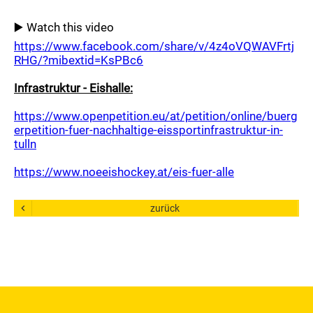
Trainingszeiten
KM II / Senioren / Hobby / Monducks
▶️ Watch this video
https://www.facebook.com/share/v/4z4oVQWAVFrtj
Kader
RHG/?mibextid=KsPBc6
Betreuer
Infrastruktur - Eishalle:
Trainingszeiten
U6 Rookie Jahrgang 2021 und Jünger Mädchen
https://www.openpetition.eu/at/petition/online/buerg
2020
erpetition-fuer-nachhaltige-eissportinfrastruktur-in-
tulln
Kader
Betreuer
https://www.noeeishockey.at/eis-fuer-alle
Trainingszeiten
chevron_left
zurück